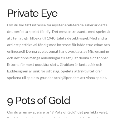
Private Eye
Om du har fått intresse för mysterierelaterade saker är detta
det perfekta spelet för dig. Det mest intressanta med spelet är
att temat går tillbaka till 1940-talets detektivspel. Med andra
ord ett perfekt val för dig med intresse för både true crime och
onlinespel! Denna spelautomat har utvecklats av Microgaming
och det finns många anledningar till att just denna slot toppar
listorna för mest populära slots. Grafiken är fantastisk och
ljuddesignen är unik för sitt slag. Spelets attraktivitet drar
spelarna till spelets grunder och hjälper dem att vinna spelet.
9 Pots of Gold
Om du är en ny spelare, är ”9 Pots of Gold” det perfekta valet.