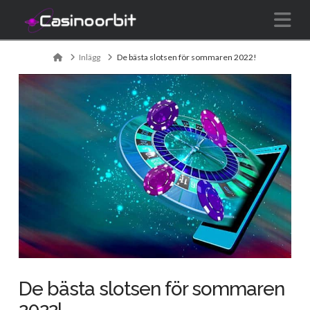
Na
Home
Inlägg
De bästa slotsen för sommaren 2022!
De bästa slotsen för sommaren
2022!