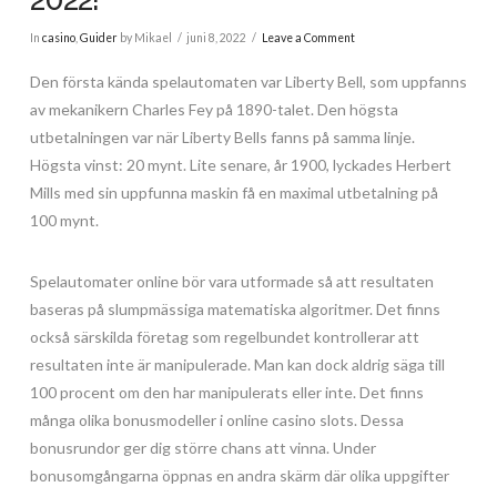
In
casino
,
Guider
by Mikael
juni 8, 2022
Leave a Comment
Den första kända spelautomaten var Liberty Bell, som uppfanns
av mekanikern Charles Fey på 1890-talet. Den högsta
utbetalningen var när Liberty Bells fanns på samma linje.
Högsta vinst: 20 mynt. Lite senare, år 1900, lyckades Herbert
Mills med sin uppfunna maskin få en maximal utbetalning på
100 mynt.
Spelautomater online bör vara utformade så att resultaten
baseras på slumpmässiga matematiska algoritmer. Det finns
också särskilda företag som regelbundet kontrollerar att
resultaten inte är manipulerade. Man kan dock aldrig säga till
100 procent om den har manipulerats eller inte. Det finns
många olika bonusmodeller i online casino slots. Dessa
bonusrundor ger dig större chans att vinna. Under
bonusomgångarna öppnas en andra skärm där olika uppgifter