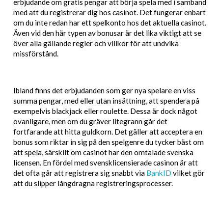
erbjudande om gratis pengar att börja spela med i samband
med att du registrerar dig hos casinot. Det fungerar enbart
om du inte redan har ett spelkonto hos det aktuella casinot.
Även vid den här typen av bonusar är det lika viktigt att se
över alla gällande regler och villkor för att undvika
missförstånd.
Ibland finns det erbjudanden som ger nya spelare en viss
summa pengar, med eller utan insättning, att spendera på
exempelvis blackjack eller roulette. Dessa är dock något
ovanligare, men om du gräver litegrann går det
fortfarande att hitta guldkorn. Det gäller att acceptera en
bonus som riktar in sig på den spelgenre du tycker bäst om
att spela, särskilt om casinot har den omtalade svenska
licensen. En fördel med svensklicensierade casinon är att
det ofta går att registrera sig snabbt via
BankID
vilket gör
att du slipper långdragna registreringsprocesser.