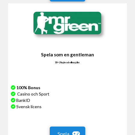
Spela som en gentleman
18+ | Regler och villkor gäller.
100% Bonus
Casino och Sport
BankID
Svensk licens
Spela