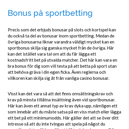
Bonus på sportbetting
Precis som det erbjuds bonusar på slots och kortspel kan
du också ta del av bonusar inom sportbetting. Medan de
övriga bonusarna liknar varandra väldigt mycket kan en
sportbonus skilja sig ganska mycket från de övriga. Här
kan det istället vara tal om att du får lägga ett
kostnadsfritt bet på utvalda matcher. Det här kan vara en
bra bonus för dig som vill testa på att betta på sport utan
att behöva gräva i din egen ficka. Även reglerna och
villkoren kan skilja sig åt från vanliga casino bonusar.
Visst kan det vara så att det finns omsättningskrav och
krav på minsta tillåtna insättning även vid sportbonusar.
Här kan även ett annat typ av krav dyka upp, nämligen ett
som innebär att du måste satsa på en viss match eller lägga
ett bet på ett minimumodds. Här gäller det att se över ditt
intresse så att du inte tvingas att spela på något du