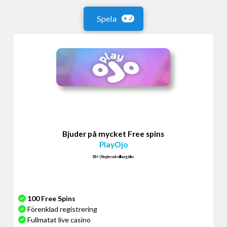
Spela
Bjuder på mycket Free spins
PlayOjo
18+ | Regler och villkor gäller.
100 Free Spins
Förenklad registrering
Fullmatat live casino