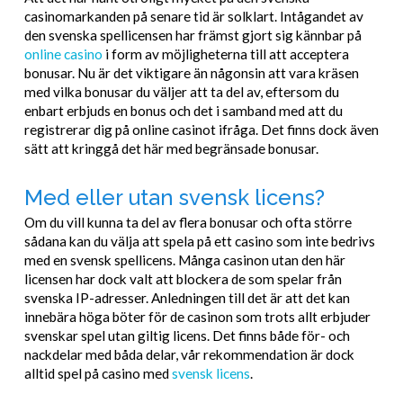
casinomarkanden på senare tid är solklart. Intågandet av
den svenska spellicensen har främst gjort sig kännbar på
online casino
i form av möjligheterna till att acceptera
bonusar. Nu är det viktigare än någonsin att vara kräsen
med vilka bonusar du väljer att ta del av, eftersom du
enbart erbjuds en bonus och det i samband med att du
registrerar dig på online casinot ifråga. Det finns dock även
sätt att kringgå det här med begränsade bonusar.
Med eller utan svensk licens?
Om du vill kunna ta del av flera bonusar och ofta större
sådana kan du välja att spela på ett casino som inte bedrivs
med en svensk spellicens. Många casinon utan den här
licensen har dock valt att blockera de som spelar från
svenska IP-adresser. Anledningen till det är att det kan
innebära höga böter för de casinon som trots allt erbjuder
svenskar spel utan giltig licens. Det finns både för- och
nackdelar med båda delar, vår rekommendation är dock
alltid spel på casino med
svensk licens
.