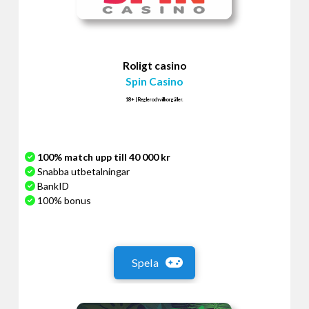
Roligt casino
Spin Casino
18+ | Regler och villkor gäller.
100% match upp till 40 000 kr
Snabba utbetalningar
BankID
100% bonus
Spela