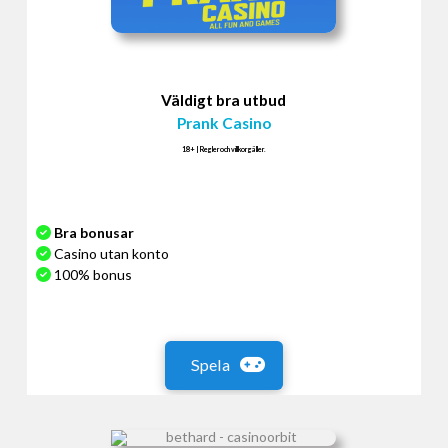
Väldigt bra utbud
Prank Casino
18+ | Regler och villkor gäller.
Bra bonusar
Casino utan konto
100% bonus
Spela