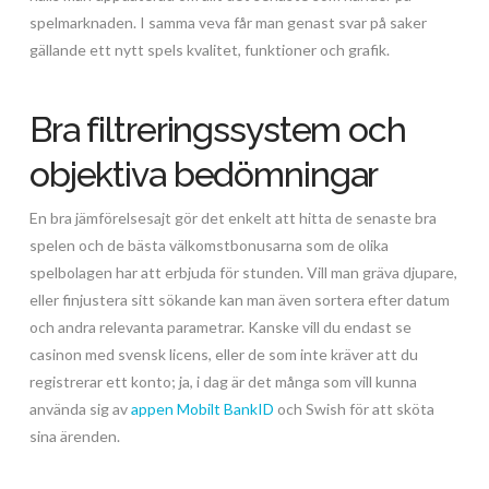
spelmarknaden. I samma veva får man genast svar på saker
gällande ett nytt spels kvalitet, funktioner och grafik.
Bra filtreringssystem och
objektiva bedömningar
En bra jämförelsesajt gör det enkelt att hitta de senaste bra
spelen och de bästa välkomstbonusarna som de olika
spelbolagen har att erbjuda för stunden. Vill man gräva djupare,
eller finjustera sitt sökande kan man även sortera efter datum
och andra relevanta parametrar. Kanske vill du endast se
casinon med svensk licens, eller de som inte kräver att du
registrerar ett konto; ja, i dag är det många som vill kunna
använda sig av
appen Mobilt BankID
och Swish för att sköta
sina ärenden.