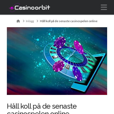
Na
Home
Inlägg
Håll koll på de senaste casinospelen online
Håll koll på de senaste
casinospelen online