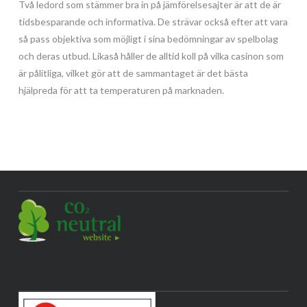
Två ledord som stämmer bra in på jämförelsesajter är att de är
tidsbesparande och informativa. De strävar också efter att vara
så pass objektiva som möjligt i sina bedömningar av spelbolag
och deras utbud. Likaså håller de alltid koll på vilka casinon som
är pålitliga, vilket gör att de sammantaget är det bästa
hjälpreda för att ta temperaturen på marknaden.