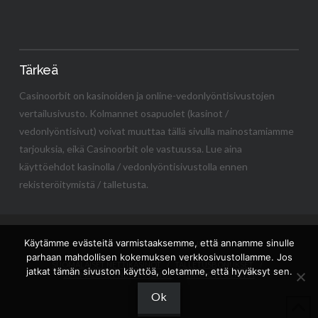
Tärkeä
Casinoorbit on kasinoiden ja online-vedonlyöntisivustojen
vertailusivusto. Kolmannet osapuolet (kasinot /
vedonlyöntisivut) voivat muuttaa tällä sivulla mainostamiamme
tarjouksia, eikä Casinoorbit ole vastuussa. Lue aina
käyttöehdot kasinolla / vedonlyöntisivustolla ennen
rekisteröitymistä / talletusta.
Käytämme evästeitä varmistaaksemme, että annamme sinulle
CASINOORBIT - CASINO ONLINE 2021
parhaan mahdollisen kokemuksen verkkosivustollamme. Jos
SUOMALAISET NETTIKASINOT
TALLETUSBONUKSET
jatkat tämän sivuston käyttöä, oletamme, että hyväksyt sen.
SUOMALAISET NETTIKASINOT
PRIVACY POLICY FI
Ok
FACEBOOK
YOUTUBE