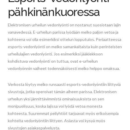
pähkinänkuoressa
Elektronisen urheilun vedonlyönti on nostanut suosiotaan lajin
vanavedessä. E-urheilun parissa lyödään melko paljon vetoa ja
kohteena voi olla esimerkiksi ottelun lopputulos. Periaatteessa
esports-vedonlyönti on melko samankaltaista kuin perinteisten
urheilulajien vedonlyönti. Jos esimerkiksi jääkiekkoon
kohdistuva vedonlyönti on tuttua, ovat e-urheilun
vedonlyönnin vaiheet todennäköisesti melko helppo omaksua.
Verkosta löytyy melko runsaasti esports-vedonlyöntiin liittyviä
sivustoja, jotka operoivat tämän aiheen parissa. Elektronisen
urheilun yksi jännittävimmistä ominaisuuksista on sen
monipuolisuus, koska lajissa voi lyödä vetoa monesta
kohteesta. Suuremmat peliyhtiöt tarjoavat myös erikoisempia
kohteita vedonlyöntiin liittyen. Asiasta voi kysyä myös
sivustojen asiakaspalvelusta.