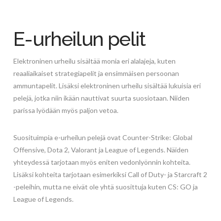
E-urheilun pelit
Elektroninen urheilu sisältää monia eri alalajeja, kuten
reaaliaikaiset strategiapelit ja ensimmäisen persoonan
ammuntapelit. Lisäksi elektroninen urheilu sisältää lukuisia eri
pelejä, jotka niin ikään nauttivat suurta suosiotaan. Niiden
parissa lyödään myös paljon vetoa.
Suosituimpia e-urheilun pelejä ovat Counter-Strike: Global
Offensive, Dota 2, Valorant ja League of Legends. Näiden
yhteydessä tarjotaan myös eniten vedonlyönnin kohteita.
Lisäksi kohteita tarjotaan esimerkiksi Call of Duty- ja Starcraft 2
-peleihin, mutta ne eivät ole yhtä suosittuja kuten CS: GO ja
League of Legends.